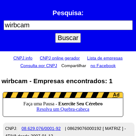
Pesquisa:
CNPJ.info
CNPJ online gerador
Lista de empresas
Consulta por CNPJ
Compartilhar
no Facebook
wirbcam - Empresas encontrados: 1
CNPJ:
08.629.076/0001-92
| 08629076000192 [ MATRIZ ] -
ATIVA desde 2007-01-12