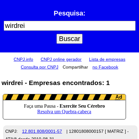
Pesquisa:
CNPJ.info
CNPJ online gerador
Lista de empresas
Consulta por CNPJ
Compartilhar
no Facebook
wirdrei - Empresas encontrados: 1
CNPJ:
12.801.808/0001-57
| 12801808000157 [ MATRIZ ] -
ATIVA desde 2010-08-31