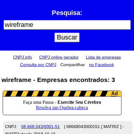
Pesquisa:
CNPJ.info
CNPJ online gerador
Lista de empresas
Consulta por CNPJ
Compartilhar
no Facebook
wireframe - Empresas encontrados: 3
CNPJ:
08.668.043/0001-51
| 08668043000151 [ MATRIZ ] -
INAPTA desde 2018-10-16