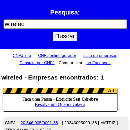
Pesquisa:
CNPJ.info
CNPJ online gerador
Lista de empresas
Consulta por CNPJ
Compartilhar
no Facebook
wireled - Empresas encontrados: 1
CNPJ:
20.346.005/0001-88
| 20346005000188 [ MATRIZ ] -
ATIVA desde 2014-05-29