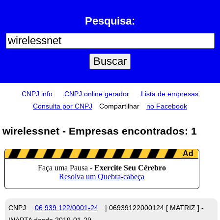
Pesquisa:
CNPJ.info
CNPJ online gerador
Lista de empresas
Consulta por CNPJ
Compartilhar
no Facebook
wirelessnet - Empresas encontrados: 1
CNPJ:
06.939.122/0001-24
| 06939122000124 [ MATRIZ ] -
INAPTA desde 2019-01-29