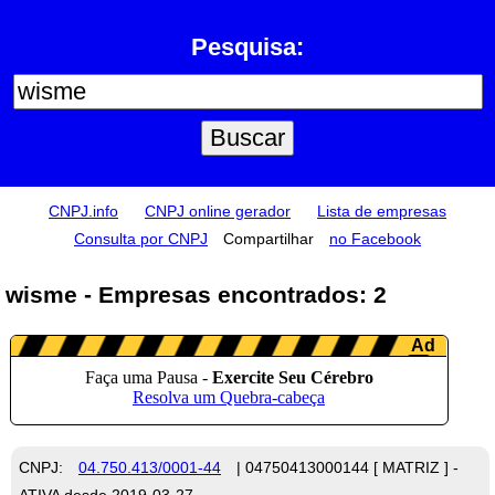
Pesquisa:
CNPJ.info
CNPJ online gerador
Lista de empresas
Consulta por CNPJ
Compartilhar
no Facebook
wisme - Empresas encontrados: 2
CNPJ:
04.750.413/0001-44
| 04750413000144 [ MATRIZ ] -
ATIVA desde 2019-03-27