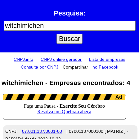
Pesquisa:
CNPJ.info
CNPJ online gerador
Lista de empresas
Consulta por CNPJ
Compartilhar
no Facebook
witchimichen - Empresas encontrados: 4
CNPJ:
07.001.137/0001-00
| 07001137000100 [ MATRIZ ] -
BAIXADA desde 2023-10-23