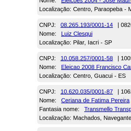
Nome:
Eleicoes 2004 - Jose Maur
Localização: Centro, Paraopeba -
CNPJ:
08.265.193/0001-14
| 082
Nome:
Luiz Clesqui
Localização: Pilar, Iacri - SP
CNPJ:
10.058.257/0001-58
| 100
Nome:
Eleicao 2008 Francisco Ca
Localização: Centro, Guacui - ES
CNPJ:
10.620.035/0001-87
| 106
Nome:
Ceriana de Fatima Pereira
Fantasia nome:
Transmello Trans
Localização: Machados, Navegante