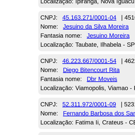
Localização: Ipiranga, Nova Iguacu
CNPJ:
45.163.271/0001-04
| 451
Nome:
Jesuino da Silva Moreira
Fantasia nome:
Jesuino Moreira
Localização: Taubate, Ilhabela - SP
CNPJ:
46.223.667/0001-54
| 462
Nome:
Diego Bitencourt Rita
Fantasia nome:
Dbr Moveis
Localização: Viamopolis, Viamao -
CNPJ:
52.311.972/0001-09
| 523
Nome:
Fernando Barbosa dos Sa
Localização: Fatima Ii, Crateus - C