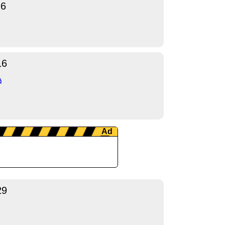
26
16
A
29