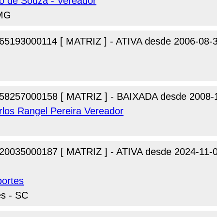
o de Souza - Vereador
 MG
65193000114 [ MATRIZ ] - ATIVA desde 2006-08-
58257000158 [ MATRIZ ] - BAIXADA desde 2008-
rlos Rangel Pereira Vereador
20035000187 [ MATRIZ ] - ATIVA desde 2024-11-
portes
s - SC