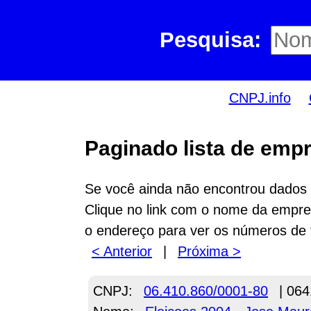
Pesquisa:
CNPJ.info
Paginado lista de empr
Se você ainda não encontrou dados n
Clique no link com o nome da empres
o endereço para ver os números de 
< Anterior
|
Próxima >
CNPJ:
06.410.860/0001-80
| 064