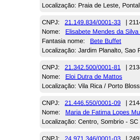
Localização: Praia de Leste, Ponta
CNPJ:
21.149.834/0001-33
| 211
Nome:
Elisabete Mendes da Silva 
Fantasia nome:
Bete Buffet
Localização: Jardim Planalto, Sao 
CNPJ:
21.342.500/0001-81
| 213
Nome:
Eloi Dutra de Mattos
Localização: Vila Rica / Porto Bl
CNPJ:
21.446.550/0001-09
| 214
Nome:
Maria de Fatima Lopes Mul
Localização: Centro, Sombrio - SC
CNPJ:
24.971.346/0001-03
| 249