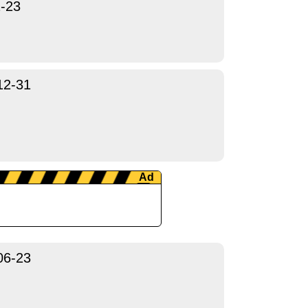
-23
12-31
06-23