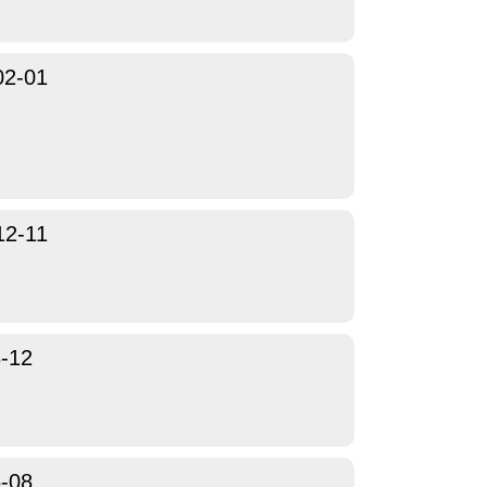
02-01
12-11
-12
-08