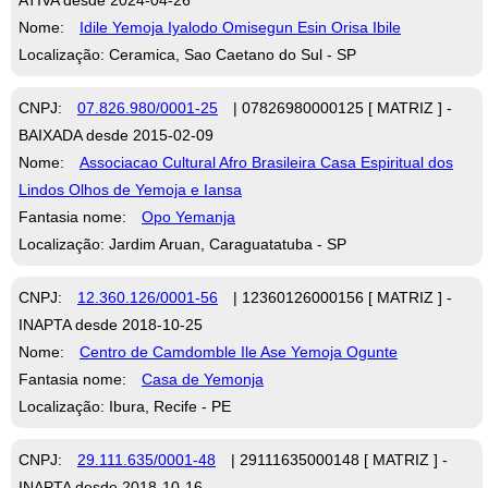
Nome:
Idile Yemoja Iyalodo Omisegun Esin Orisa Ibile
Localização: Ceramica, Sao Caetano do Sul - SP
CNPJ:
07.826.980/0001-25
| 07826980000125 [ MATRIZ ] -
BAIXADA desde 2015-02-09
Nome:
Associacao Cultural Afro Brasileira Casa Espiritual dos
Lindos Olhos de Yemoja e Iansa
Fantasia nome:
Opo Yemanja
Localização: Jardim Aruan, Caraguatatuba - SP
CNPJ:
12.360.126/0001-56
| 12360126000156 [ MATRIZ ] -
INAPTA desde 2018-10-25
Nome:
Centro de Camdomble Ile Ase Yemoja Ogunte
Fantasia nome:
Casa de Yemonja
Localização: Ibura, Recife - PE
CNPJ:
29.111.635/0001-48
| 29111635000148 [ MATRIZ ] -
INAPTA desde 2018-10-16