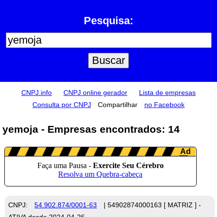
Pesquisa:
CNPJ.info
CNPJ online gerador
Lista de empresas
Consulta por CNPJ
Compartilhar
no Facebook
yemoja - Empresas encontrados: 14
CNPJ:
54.902.874/0001-63
| 54902874000163 [ MATRIZ ] -
ATIVA desde 2024-04-26