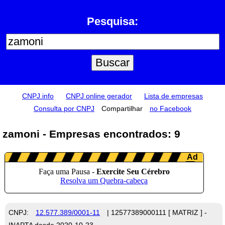
Pesquisa:
CNPJ.info
CNPJ online gerador
Lista de empresas
Consulta por CNPJ
Compartilhar
no Facebook
zamoni - Empresas encontrados: 9
CNPJ:
12.577.389/0001-11
| 12577389000111 [ MATRIZ ] -
INAPTA desde 2020-10-23