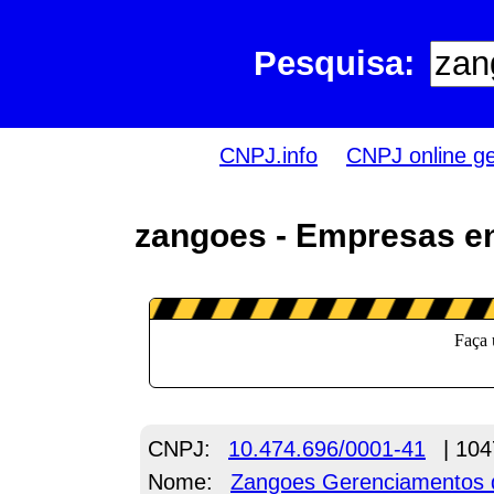
Pesquisa:
CNPJ.info
CNPJ online g
zangoes - Empresas e
CNPJ:
10.474.696/0001-41
| 104
Nome:
Zangoes Gerenciamentos d