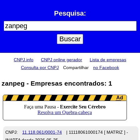
Pesquisa:
CNPJ.info
CNPJ online gerador
Lista de empresas
Consulta por CNPJ
Compartilhar
no Facebook
zanpeg - Empresas encontrados: 1
CNPJ:
11.118.061/0001-74
| 11118061000174 [ MATRIZ ] -
INAPTA desde 2026-05-25