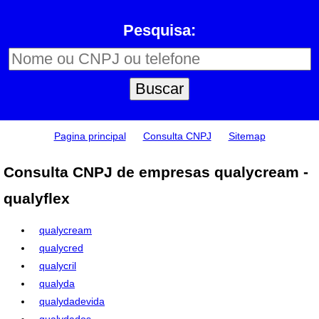
Pesquisa:
Pagina principal
Consulta CNPJ
Sitemap
Consulta CNPJ de empresas qualycream -
qualyflex
qualycream
qualycred
qualycril
qualyda
qualydadevida
qualydados