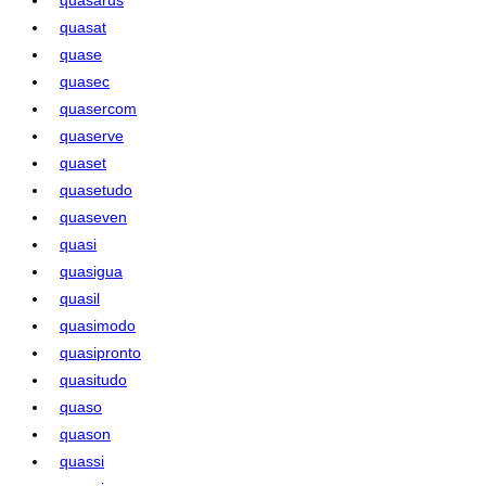
quasat
quase
quasec
quasercom
quaserve
quaset
quasetudo
quaseven
quasi
quasigua
quasil
quasimodo
quasipronto
quasitudo
quaso
quason
quassi