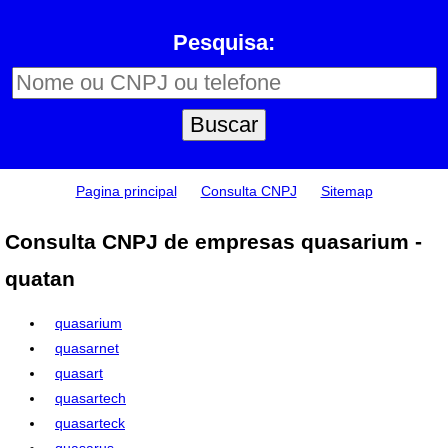
Pesquisa:
Pagina principal
Consulta CNPJ
Sitemap
Consulta CNPJ de empresas quasarium -
quatan
quasarium
quasarnet
quasart
quasartech
quasarteck
quasarus