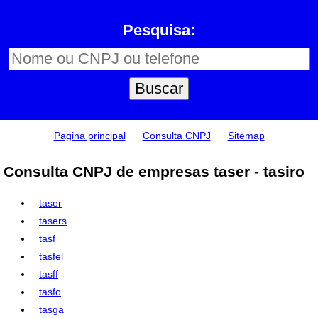
Pesquisa:
Pagina principal
Consulta CNPJ
Sitemap
Consulta CNPJ de empresas taser - tasiro
taser
tasers
tasf
tasfel
tasff
tasfo
tasga