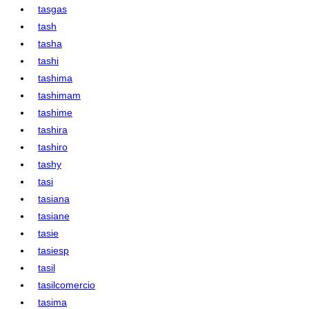
tasgas
tash
tasha
tashi
tashima
tashimam
tashime
tashira
tashiro
tashy
tasi
tasiana
tasiane
tasie
tasiesp
tasil
tasilcomercio
tasima