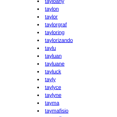
tayloany
taylon
taylor
taylorgraf
tayloring
taylorizando
taylu
tayluan
tayluane
tayluck
tayly
taylyce
taylyne
tayma
taymafisio