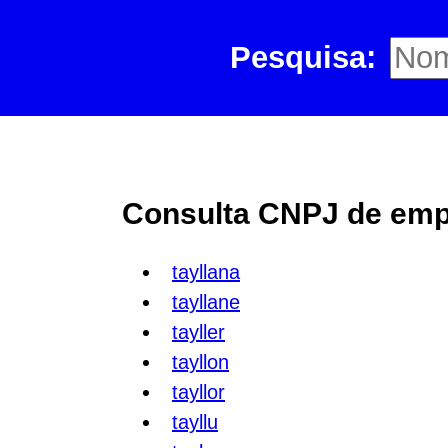
Pesquisa:
Consulta CNPJ de empr
tayllana
tayllane
tayller
tayllon
tayllor
tayllu