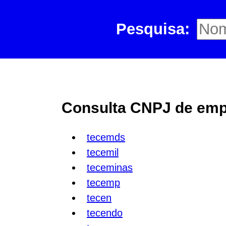
Pesquisa:
Consulta CNPJ de emp
tecemds
tecemil
teceminas
tecemp
tecen
tecendo