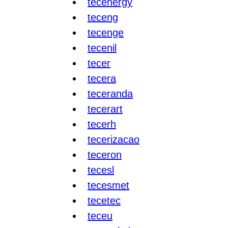
tecenergy
teceng
tecenge
tecenil
tecer
tecera
teceranda
tecerart
tecerh
tecerizacao
teceron
tecesl
tecesmet
tecetec
teceu