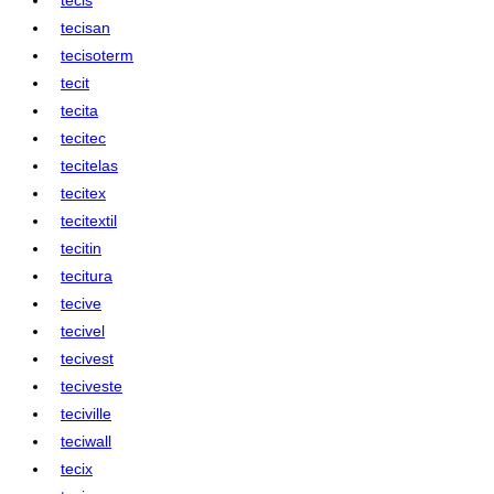
tecisan
tecisoterm
tecit
tecita
tecitec
tecitelas
tecitex
tecitextil
tecitin
tecitura
tecive
tecivel
tecivest
teciveste
teciville
teciwall
tecix