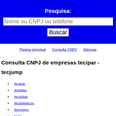
Pesquisa:
Pagina principal
Consulta CNPJ
Sitemap
Consulta CNPJ de empresas tecipar -
tecjump
tecipar
teciplas
teciplast
teciplasticos
tecirama
tecis