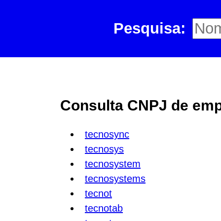
Pesquisa:
Consulta CNPJ de empr
tecnosync
tecnosys
tecnosystem
tecnosystems
tecnot
tecnotab