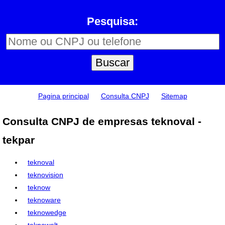
Pesquisa:
Pagina principal
Consulta CNPJ
Sitemap
Consulta CNPJ de empresas teknoval -
tekpar
teknoval
teknovision
teknow
teknoware
teknowedge
teknowelt