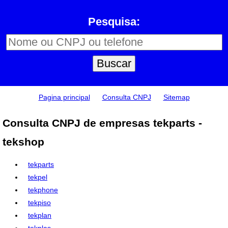
Pesquisa:
Pagina principal
Consulta CNPJ
Sitemap
Consulta CNPJ de empresas tekparts -
tekshop
tekparts
tekpel
tekphone
tekpiso
tekplan
tekplas