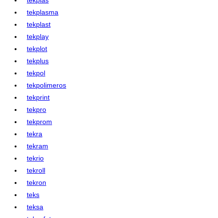
tekplasma
tekplast
tekplay
tekplot
tekplus
tekpol
tekpolimeros
tekprint
tekpro
tekprom
tekra
tekram
tekrio
tekroll
tekron
teks
teksa