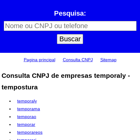
Pesquisa:
Pagina principal
Consulta CNPJ
Sitemap
Consulta CNPJ de empresas temporaly -
tempostura
temporaly
temporama
temporao
temporar
temporareos
temporari