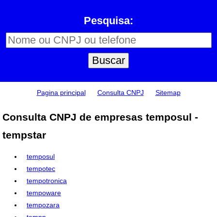
Pesquisa:
Pagina principal
Consulta CNPJ
Sitemap
Consulta CNPJ de empresas temposul -
tempstar
temposul
tempotec
tempotronica
tempoware
tempozara
tempp