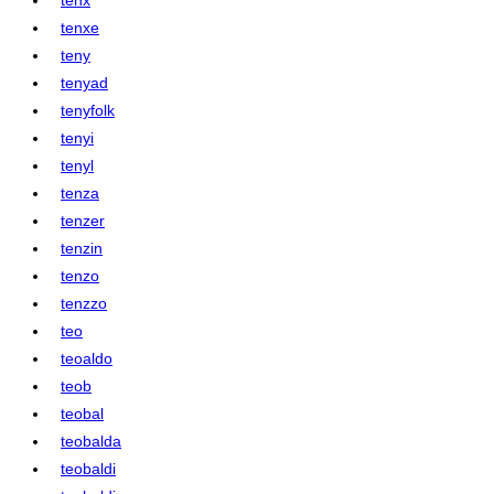
tenxe
teny
tenyad
tenyfolk
tenyi
tenyl
tenza
tenzer
tenzin
tenzo
tenzzo
teo
teoaldo
teob
teobal
teobalda
teobaldi