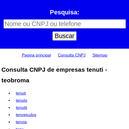
Pesquisa:
Pagina principal
Consulta CNPJ
Sitemap
Consulta CNPJ de empresas tenuti -
teobroma
tenuti
tenuto
tenutti
tenveiculos
tenvia
tenx