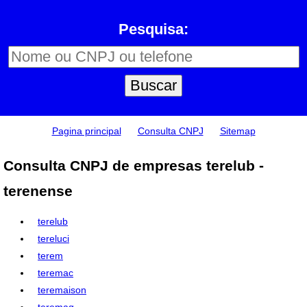
Pesquisa:
Pagina principal
Consulta CNPJ
Sitemap
Consulta CNPJ de empresas terelub -
terenense
terelub
tereluci
terem
teremac
teremaison
teremaq