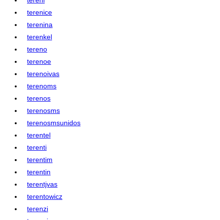
terenice
terenina
terenkel
tereno
terenoe
terenoivas
terenoms
terenos
terenosms
terenosmsunidos
terentel
terenti
terentim
terentin
terentjvas
terentowicz
terenzi