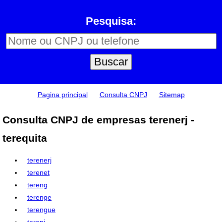
Pesquisa:
Pagina principal
Consulta CNPJ
Sitemap
Consulta CNPJ de empresas terenerj -
terequita
terenerj
terenet
tereng
terenge
terengue
tereni