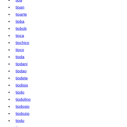
tioan
tioarte
tioba
tiobob
tioca
tiochico
tioco
tioda
tiodani
tiodao
tiodete
tiodisio
tiodo
tiodolino
tiodosio
tiodozio
tiodu