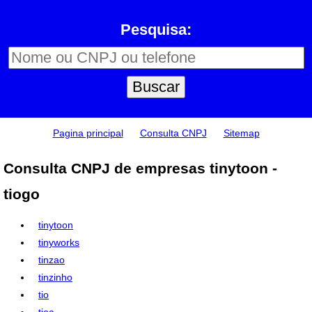
Pesquisa:
Pagina principal
Consulta CNPJ
Sitemap
Consulta CNPJ de empresas tinytoon -
tiogo
tinytoon
tinyworks
tinzao
tinzinho
tio
tioa