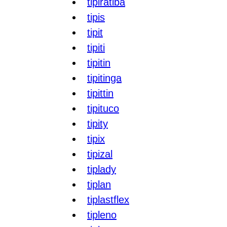
tipiratiba
tipis
tipit
tipiti
tipitin
tipitinga
tipittin
tipituco
tipity
tipix
tipizal
tiplady
tiplan
tiplastflex
tipleno