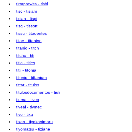
tirtaprawita - tisbi
tisc - tisiam
tisian - tispi
tisq - tissott
tissu - titadentes
titae - titanino
titanio - titch
titcho - titi
titia - titles
titli - titonia
titonic - tittanium
tittar - titulos
titulosdocumentos - tiuli
tiuma - tivea
tiveal - tivmec
tivo - tixa
tixan - tiyokonimaru
tiyomatsu - tiziane