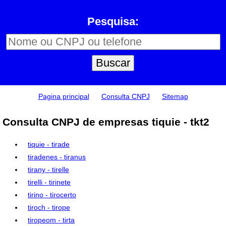
Pesquisa:
Pagina principal
Consulta CNPJ
Sitemap
Consulta CNPJ de empresas tiquie - tkt2
tiquie - tirade
tiradenes - tiranus
tirany - tirelle
tirelli - tirinete
tirino - tirocerto
tiroch - tirope
tiropeom - tirta