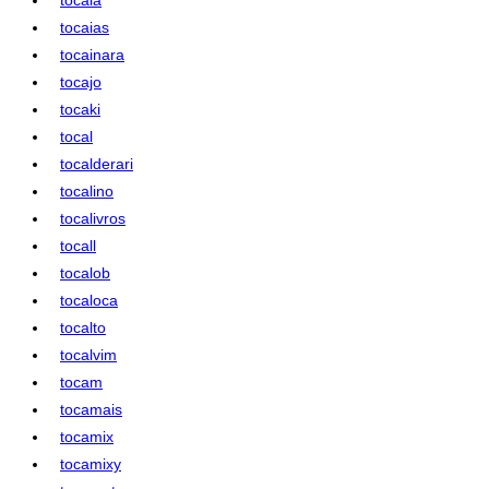
tocaias
tocainara
tocajo
tocaki
tocal
tocalderari
tocalino
tocalivros
tocall
tocalob
tocaloca
tocalto
tocalvim
tocam
tocamais
tocamix
tocamixy