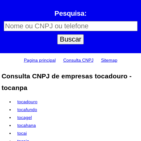
Pesquisa:
Pagina principal
Consulta CNPJ
Sitemap
Consulta CNPJ de empresas tocadouro -
tocanpa
tocadouro
tocafundo
tocagel
tocahana
tocai
tocaia