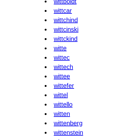
wittboldt
wittcar
wittchind
wittcinski
wittckind
witte
wittec
wittech
wittee
wittefer
wittel
wittello
witten
wittenberg
wittenstein