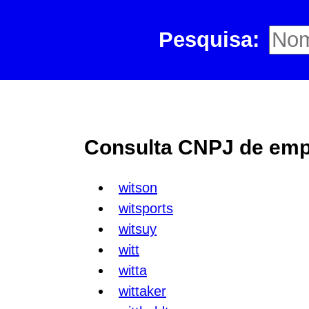
Pesquisa:
Consulta CNPJ de empr
witson
witsports
witsuy
witt
witta
wittaker