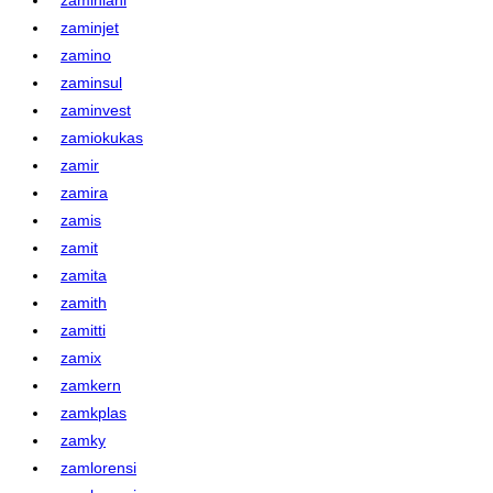
zaminjet
zamino
zaminsul
zaminvest
zamiokukas
zamir
zamira
zamis
zamit
zamita
zamith
zamitti
zamix
zamkern
zamkplas
zamky
zamlorensi