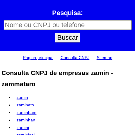
Pesquisa:
Pagina principal
Consulta CNPJ
Sitemap
Consulta CNPJ de empresas zamin -
zammataro
zamin
zaminato
zaminham
zaminhan
zamini
zaminiani