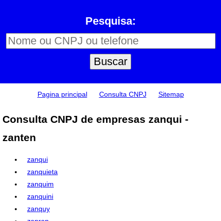
Pesquisa:
Pagina principal
Consulta CNPJ
Sitemap
Consulta CNPJ de empresas zanqui -
zanten
zanqui
zanquieta
zanquim
zanquini
zanquy
zanrap