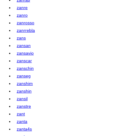
zanre
zanro
zanrosso
zanrrebla
zans
zansan
zansavio
zanscar
zanschin
zanseg
zanshim
zanshin
zansil
zanstre
zant
zanta
zanta4s