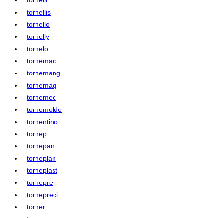
tornellis
tornello
tornelly
tornelo
tornemac
tornemang
tornemaq
tornemec
tornemolde
tornentino
tornep
tornepan
torneplan
torneplast
tornepre
tornepreci
torner