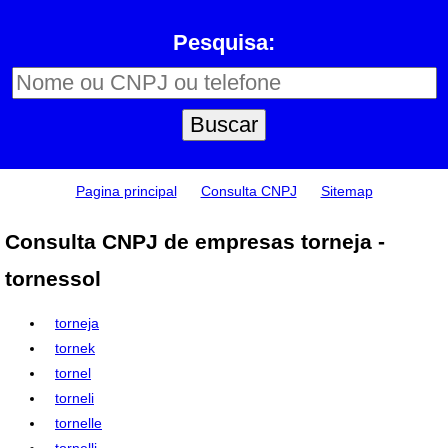
Pesquisa:
Pagina principal
Consulta CNPJ
Sitemap
Consulta CNPJ de empresas torneja -
tornessol
torneja
tornek
tornel
torneli
tornelle
tornelli